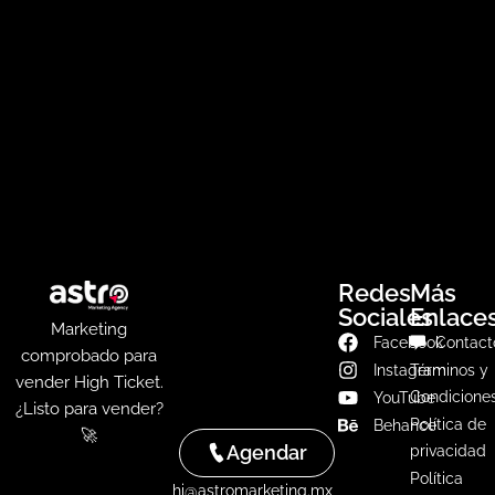
Redes
Más
Sociales
Enlace
Marketing
Facebook
Contact
comprobado para
Instagram
Términos y
vender High Ticket.
Condicione
YouTube
¿Listo para vender?
Política de
Behance
🚀
Agendar
privacidad
Política
hi@astromarketing.mx