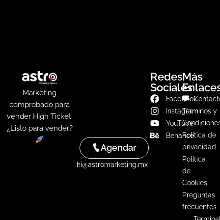
Redes
Más
Sociales
Enlace
Marketing
Facebook
Contact
comprobado para
Instagram
Términos y
vender High Ticket.
Condicione
YouTube
¿Listo para vender?
Política de
Behance
Agendar
privacidad
Política
hi@astromarketing.mx
de
Cookies
Preguntas
frecuentes
Termina