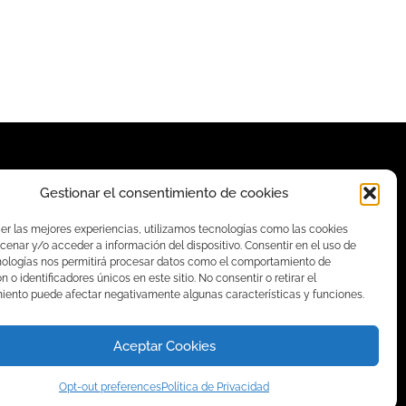
Gestionar el consentimiento de cookies
cer las mejores experiencias, utilizamos tecnologías como las cookies
Más Enlaces
cenar y/o acceder a información del dispositivo. Consentir en el uso de
Contacto
nologías nos permitirá procesar datos como el comportamiento de
 o identificadores únicos en este sitio. No consentir o retirar el
Términos y Condiciones
iento puede afectar negativamente algunas características y funciones.
Política de privacidad
Política de Cookies
Aceptar Cookies
Preguntas frecuentes
Terminal en Línea
Opt-out preferences
Política de Privacidad
Monterrey, Nuevo León, México.