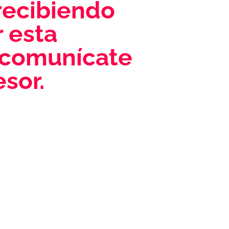
recibiendo
 esta
 comunícate
esor.