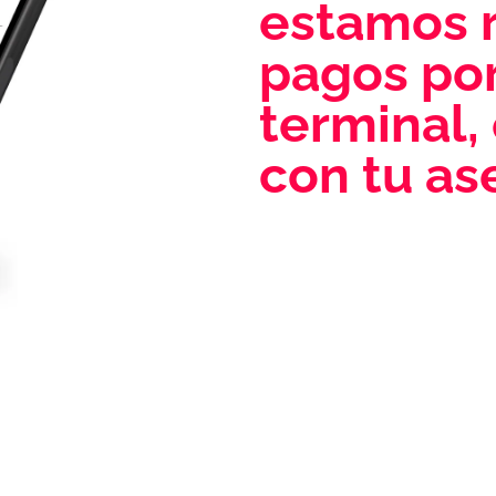
estamos 
pagos por
terminal,
con tu as