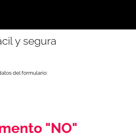
cil y segura
datos del formulario:
omento "NO"